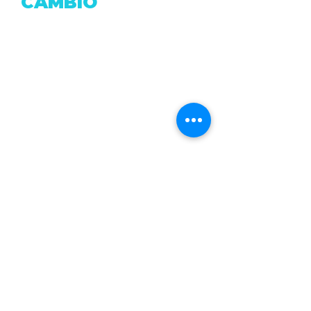
CAMBIO
Dirección: Fray Antonio de Marchena & Pasaje
Moran.
Correo:
accionxelcambio@gmail.com
Telf: (+593
2) 0999806516
Quito - Ecuador