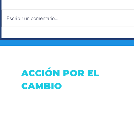
Escribir un comentario...
HUMBERTO SOSA,
ERNESTO
LABOR SOCIAL A
ROSA VA
TRAVÉS DEL BOXEO
FUTURO
CONCEJA
ESMERA
ACCIÓN POR EL
CAMBIO
Dirección: Fray Antonio de Marchena &
Pasaje Moran.
Correo:
accionxelcambio@gmail.com
Telf: (+593 2) 0999806516