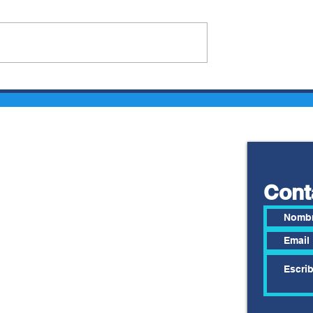
 SOSA Y
NEY BARRIONUEVO:
LENCIA,
ALEJARSE DE LOS
S
EXTREMISMOS Y
LES EN
ACTUAR CON
LDAS
RESPONSABILIDAD
Cont