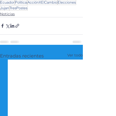
Ecuador
Política
AcciónXElCambio
Elecciones
Jujan
TresPostes
Noticias
Ver todo
Entradas recientes