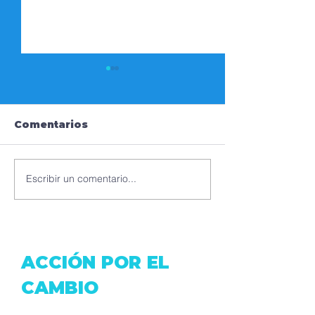
Comentarios
Escribir un comentario...
CINTHYA MONTAÑO,
HUMBERTO S
CANDIDATA A
LABOR SOCI
CONCEJAL QUITO-
TRAVÉS DEL
DISTRITO SUR
ACCIÓN POR EL
CAMBIO