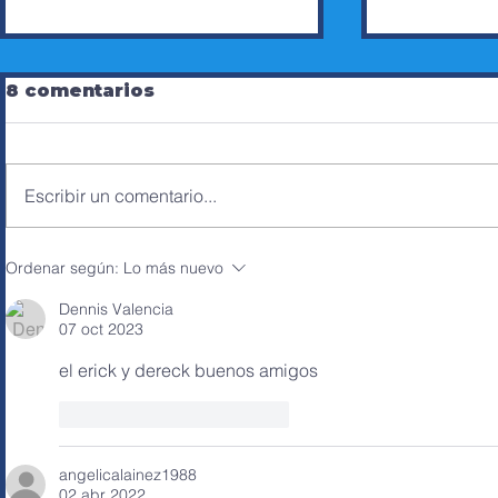
8 comentarios
Escribir un comentario...
ZOOM DE AXC SOBRE
CINTHYA
Ordenar según:
Lo más nuevo
PROYECTO DE LEY DE
CANDIDA
SEGURIDAD
CONCEJA
Dennis Valencia
DISTRIT
07 oct 2023
el erick y dereck buenos amigos 
Me gusta
Reaccionar
angelicalainez1988
02 abr 2022