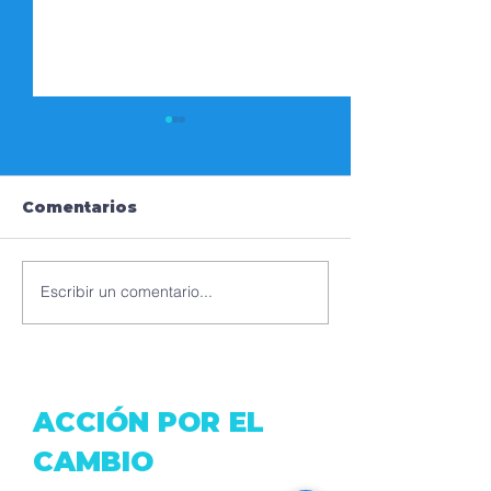
Comentarios
Escribir un comentario...
CINTHYA MONTAÑO,
HUMBERTO S
CANDIDATA A
LABOR SOCI
CONCEJAL QUITO-
TRAVÉS DEL
DISTRITO SUR
ACCIÓN POR EL
CAMBIO