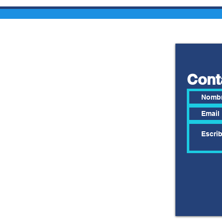
LENCIA,
ALEJARSE DE LOS
S
EXTREMISMOS Y
LES EN
ACTUAR CON
LDAS
RESPONSABILIDAD
Cont