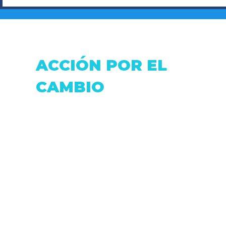
LABOR SOCIAL A
ROSA VA
TRAVÉS DEL BOXEO
FUTURO
CONCEJA
ESMERA
ACCIÓN POR EL
CAMBIO
Dirección: Fray Antonio de Marchena &
Pasaje Moran.
Correo:
accionxelcambio@gmail.com
Telf: (+593 2) 0999806516
Quito - Ecuador