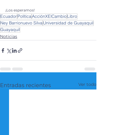
¡Los esperamos! 
Ecuador
Política
AcciónXElCambio
Libro
Ney Barrionuevo Silva
Universidad de Guayaquil
Guayaquil
Noticias
Ver todo
Entradas recientes