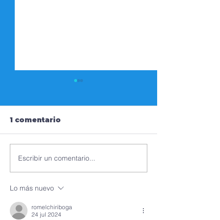
1 comentario
Escribir un comentario...
GABRIELA
ZOOM DE AX
BARRIONUEVO
SOBRE PROY
ÁLVAREZ,
DE LEY DE
Lo más nuevo
CANDIDATA A
SEGURIDAD
CONCEJAL QUITO-
romelchiriboga
CENTRO
24 jul 2024