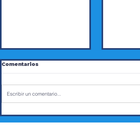
Comentarios
Escribir un comentario...
ZOOM DE AXC SOBRE
CINTHYA
PROYECTO DE LEY DE
CANDIDA
SEGURIDAD
CONCEJA
DISTRIT