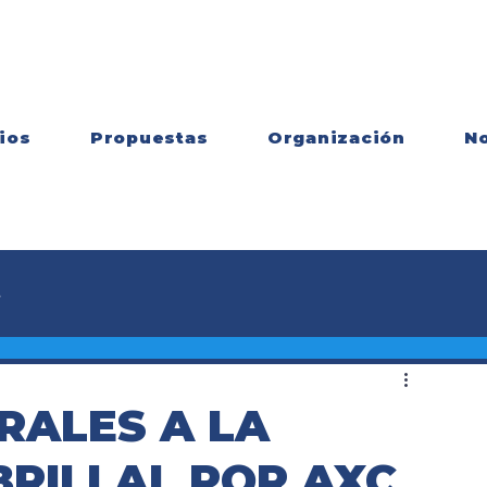
ios
Propuestas
Organización
No
s
RALES A LA
RILLAL POR AXC