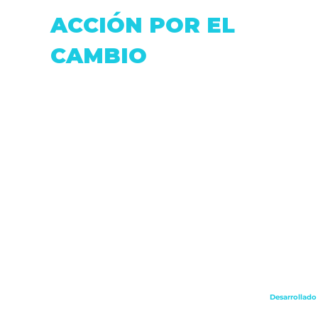
ACCIÓN POR EL
CAMBIO
Dirección: Fray Antonio de Marchena &
Pasaje Moran.
Correo:
accionxelcambio@gmail.com
Telf: (+593 2) 0999806516
Quito - Ecuador
Desarrollado