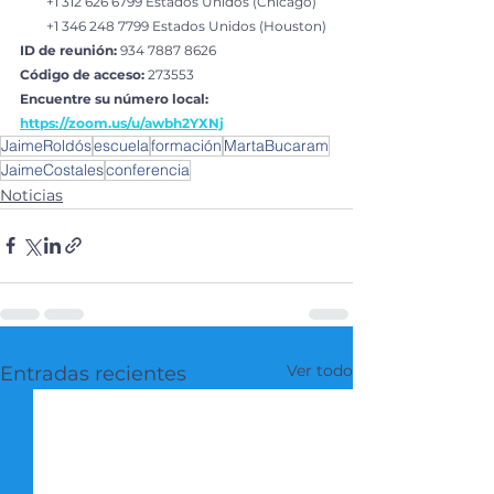
        +1 312 626 6799 Estados Unidos (Chicago)
        +1 346 248 7799 Estados Unidos (Houston)
ID de reunión:
 934 7887 8626
Código de acceso:
 273553
Encuentre su número local: 
https://zoom.us/u/awbh2YXNj
JaimeRoldós
escuela
formación
MartaBucaram
JaimeCostales
conferencia
Noticias
Ver todo
Entradas recientes