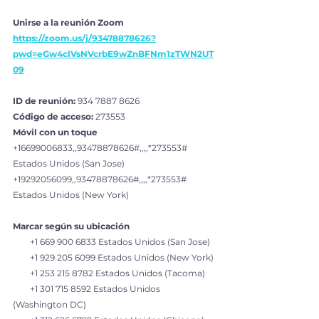
Unirse a la reunión Zoom
https://zoom.us/j/93478878626?
pwd=eGw4clVsNVcrbE9wZnBFNm1zTWN2UT
09
ID de reunión:
 934 7887 8626
Código de acceso: 
273553
Móvil con un toque
+16699006833,,93478878626#,,,,*273553# 
Estados Unidos (San Jose)
+19292056099,,93478878626#,,,,*273553# 
Estados Unidos (New York)
Marcar según su ubicación
        +1 669 900 6833 Estados Unidos (San Jose)
        +1 929 205 6099 Estados Unidos (New York)
        +1 253 215 8782 Estados Unidos (Tacoma)
        +1 301 715 8592 Estados Unidos 
(Washington DC)