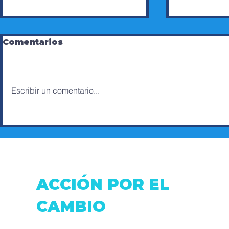
Comentarios
Escribir un comentario...
HUMBERTO SOSA,
ERNESTO
LABOR SOCIAL A
ROSA VA
TRAVÉS DEL BOXEO
FUTURO
CONCEJA
ESMERA
ACCIÓN POR EL
CAMBIO