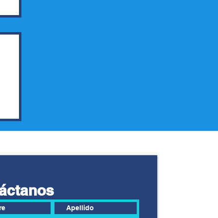
áctanos