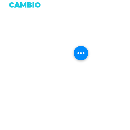
CAMBIO
Dirección: Fray Antonio de Marchena & Pasaje
Moran.
Correo:
accionxelcambio@gmail.com
Telf: (+593
2) 0999806516
Quito - Ecuador