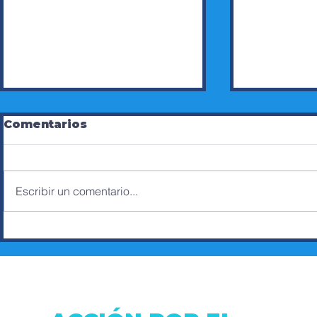
Comentarios
Escribir un comentario...
ZOOM DE AXC SOBRE
CINTHYA
PROYECTO DE LEY DE
CANDIDA
SEGURIDAD
CONCEJA
DISTRIT