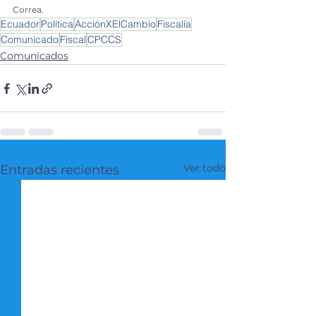
Correa.
Ecuador
Política
AcciónXElCambio
Fiscalía
Comunicado
Fiscal
CPCCS
Comunicados
Ver todo
Entradas recientes