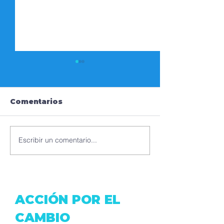
Comentarios
Escribir un comentario...
SE VALORAN LOS
ECUADOR, IS
ESFUERZOS, SE
PAZ
MIDEN LOS
RESULTADOS
ACCIÓN POR EL
CAMBIO