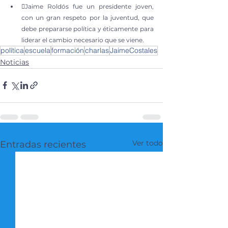
Jaime Roldós fue un presidente joven, 
con un gran respeto por la juventud, que 
debe prepararse política y éticamente para 
liderar el cambio necesario que se viene.
política
escuela
formación
charlas
JaimeCostales
Noticias
Ver todo
Entradas recientes