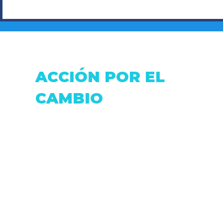
ZOOM DE AXC SOBRE
CINTHYA
PROYECTO DE LEY DE
CANDIDA
SEGURIDAD
CONCEJA
DISTRIT
ACCIÓN POR EL
CAMBIO
Dirección: Fray Antonio de Marchena &
Pasaje Moran.
Correo:
accionxelcambio@gmail.com
Telf: (+593 2) 0999806516
Quito - Ecuador