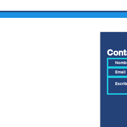
 MONTAÑO,
CONSUMO Y DEUDA
TA A
VERSUS AHORRO E
L QUITO-
INVERSIÓN
O SUR
Cont