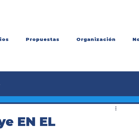
ios
Propuestas
Organización
No
s
ye EN EL