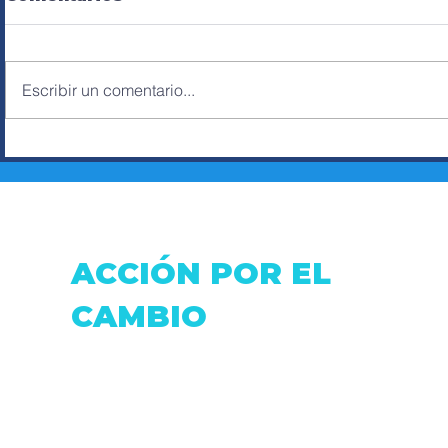
Escribir un comentario...
HUMBERTO SOSA,
ERNESTO
LABOR SOCIAL A
ROSA VA
TRAVÉS DEL BOXEO
FUTURO
CONCEJA
ESMERA
ACCIÓN POR EL
CAMBIO
Dirección: Fray Antonio de Marchena &
Pasaje Moran.
Correo:
accionxelcambio@gmail.com