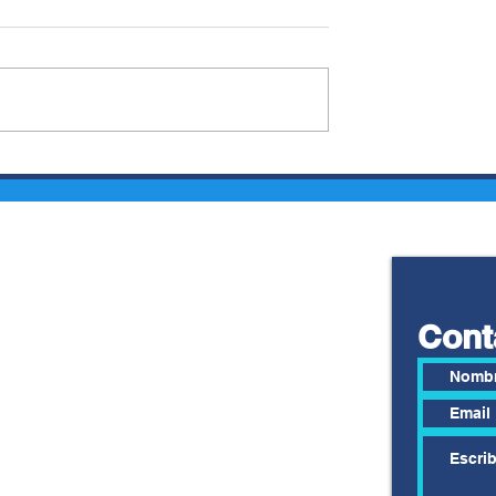
 SOSA Y
NEY BARRIONUEVO:
LENCIA,
ALEJARSE DE LOS
S
EXTREMISMOS Y
LES EN
ACTUAR CON
LDAS
RESPONSABILIDAD
Cont