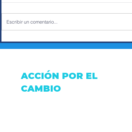
Escribir un comentario...
HUMBERTO SOSA,
ERNESTO
LABOR SOCIAL A
ROSA VA
TRAVÉS DEL BOXEO
FUTURO
CONCEJA
ESMERA
ACCIÓN POR EL
CAMBIO
Dirección: Fray Antonio de Marchena &
Pasaje Moran.
Correo:
accionxelcambio@gmail.com