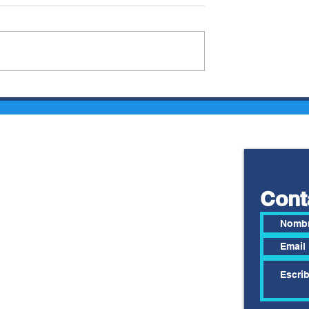
 SOSA Y
NEY BARRIONUEVO:
LENCIA,
ALEJARSE DE LOS
S
EXTREMISMOS Y
LES EN
ACTUAR CON
LDAS
RESPONSABILIDAD
Cont