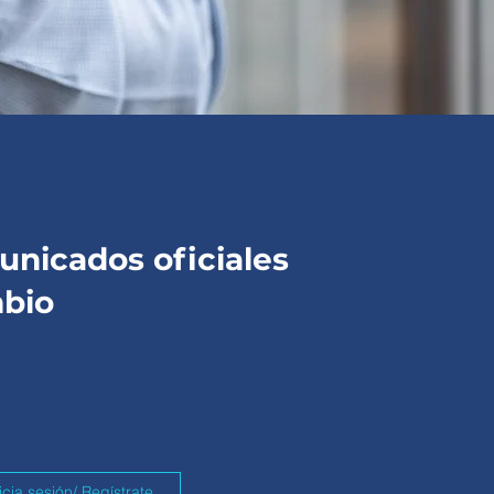
nicados oficiales
mbio
icia sesión/ Regístrate