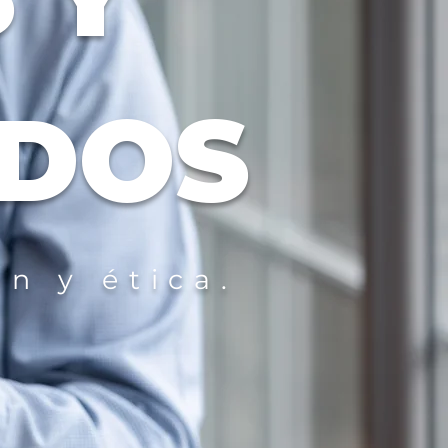
DOS
n y ética.