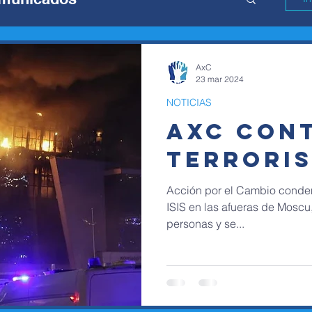
AxC
23 mar 2024
NOTICIAS
AXC CON
TERRORI
Acción por el Cambio condena
ISIS en las afueras de Moscu
personas y se...