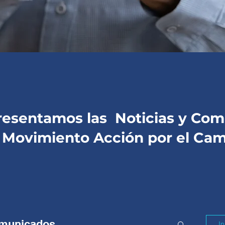
presentamos las
Noticias
y Comu
l
Movimiento Acción por el Ca
municados
In