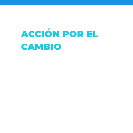
ACCIÓN POR EL
CAMBIO
Dirección: Fray Antonio de Marchena &
Pasaje Moran.
Correo:
accionxelcambio@gmail.com
Telf: (+593 2) 0999806516
Quito - Ecuador