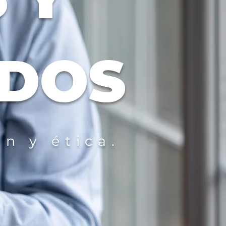
DOS
n y ética.