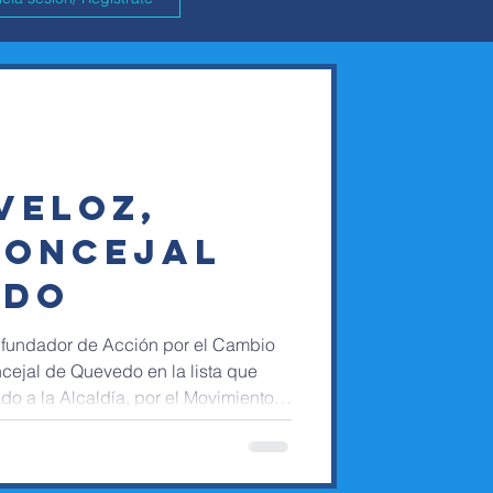
VELOZ,
CONCEJAL
EDO
 fundador de Acción por el Cambio
ncejal de Quevedo en la lista que
o a la Alcaldía, por el Movimiento