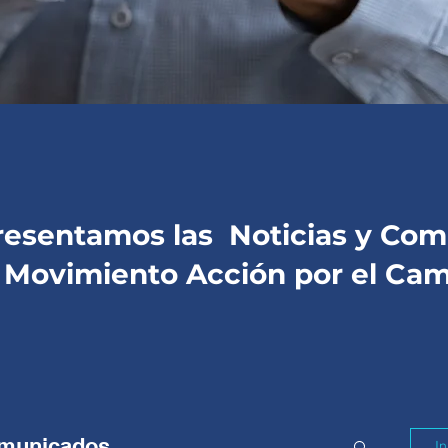
presentamos las
Noticias
y Comu
l
Movimiento Acción por el Ca
municados
In