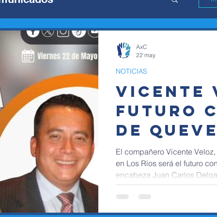
AxC
22 may
NOTICIAS
VICENTE 
FUTURO 
DE QUEV
El compañero Vicente Veloz,
en Los Ríos será el futuro co
encabeza Juan Carlos Delgad
CRECER #100.