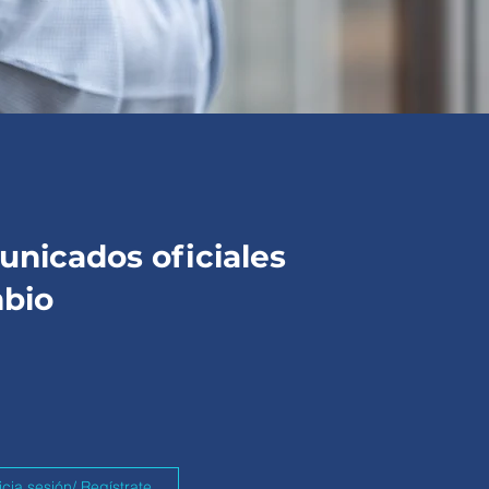
nicados oficiales
mbio
icia sesión/ Regístrate